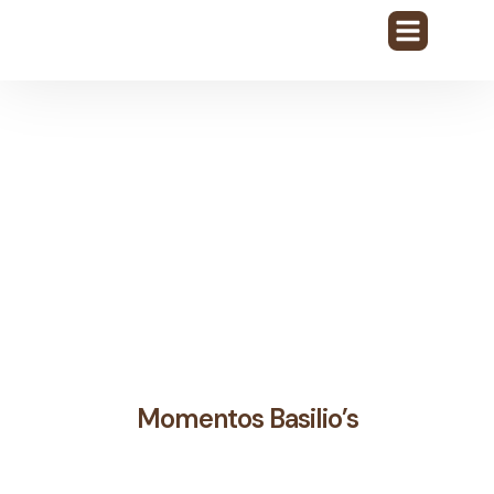
Sobre Nosotros
Buzón de Empleo
Momentos Basilio’s